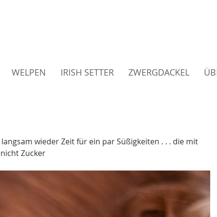
med Bandit of JAG – Hu
WELPEN
IRISH SETTER
ZWERGDACKEL
ÜB
ngsam wieder Zeit für ein par Süßigkeiten . . . die mit 
 nicht Zucker