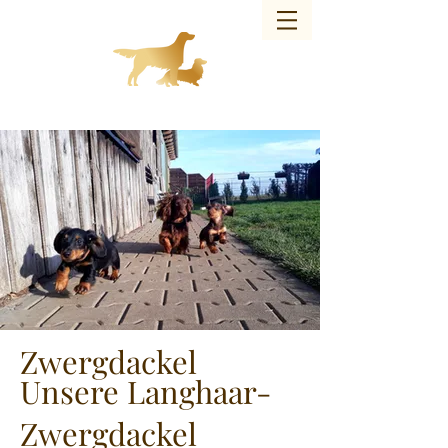
Charmed Bandit of JAG – Hundezucht
Zwergdackel
Unsere Langhaar-
Zwergdackel