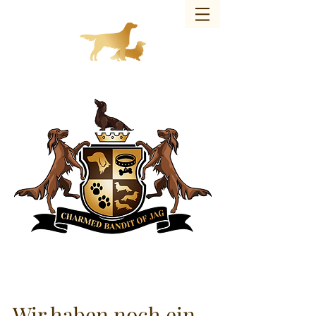
Charmed Bandit of JAG – Hundezucht
Wir haben noch ein