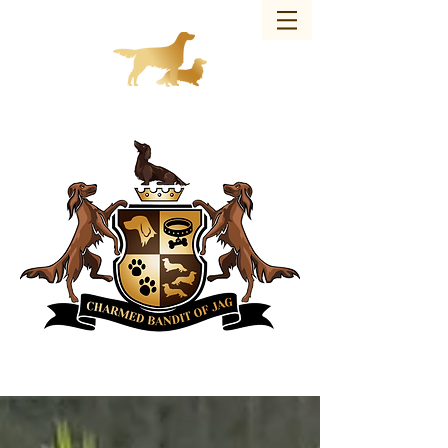
Charmed Bandit of JAG – Hundezucht