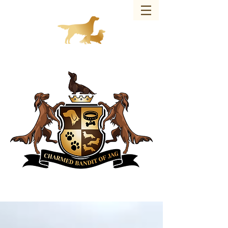
Charmed Bandit of JAG – Hundezucht