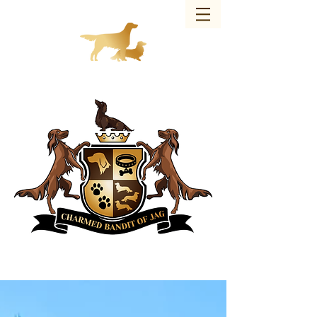
Charmed Bandit of JAG – Hundezucht