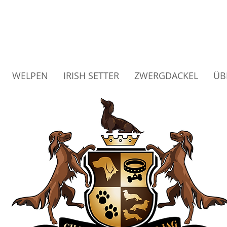
med Bandit of JAG – Hu
WELPEN
IRISH SETTER
ZWERGDACKEL
ÜB