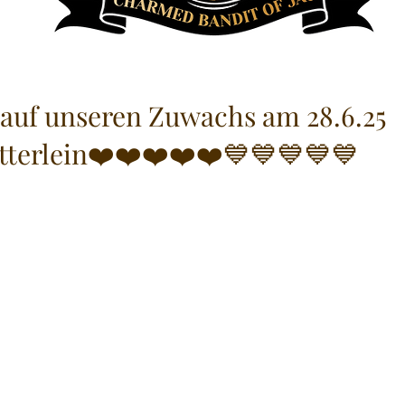
 auf unseren Zuwachs am 28.6.25
etterlein❤️❤️❤️❤️❤️💙💙💙💙💙