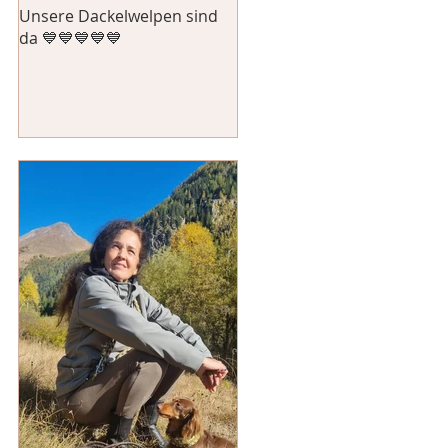
Unsere Dackelwelpen sind
da 💙💙💙💙💙
on