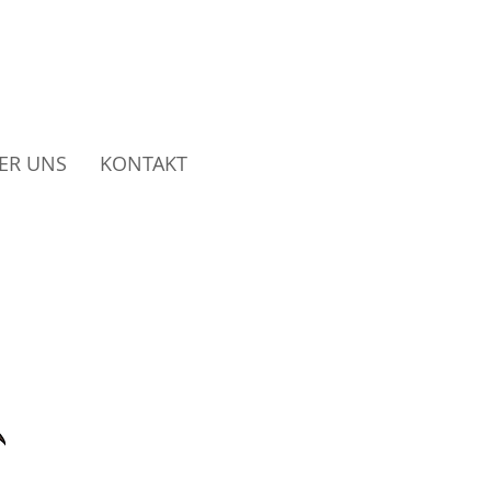
ndezucht
ER UNS
KONTAKT