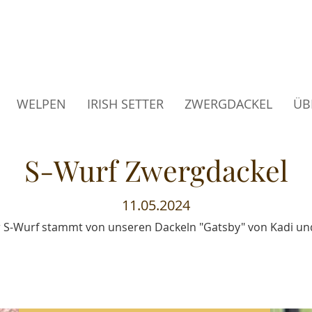
med Bandit of JAG – Hu
WELPEN
IRISH SETTER
ZWERGDACKEL
ÜB
S-Wurf Zwergdackel
11.05.2024
 S-Wurf stammt von unseren Dackeln "Gatsby" von Kadi und